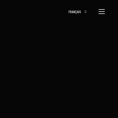
FRANÇAIS
Métalliques
on Moulding pour l’horlogerie