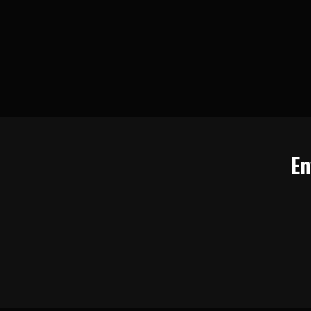
EN SAVOIR PLUS
En
CONSULTER NOS FICHES MATÉRIAUX