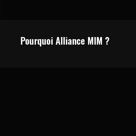
Pourquoi Alliance MIM ?
Expertise reconnue
30 ans d’expérience MIM
ISO 9001 & EN 9100
Leader français du secteur